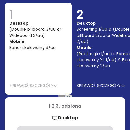
1
2
Desktop
Desktop
(Double billboard 3/uu or
Screening 1/uu & (Double
Wideboard 3/uu)
billboard 2/uu or Widebo
Mobile
2/uu)
Baner skalowalny 3/uu
Mobile
(Rectangle 1/uu or Banne
skalowalny XL 1/uu) & Ban
skalowalny 2/uu
SPRAWDŹ SZCZEGÓŁY
SPRAWDŹ SZCZEGÓŁY
1.2.3.
odsłona
Desktop