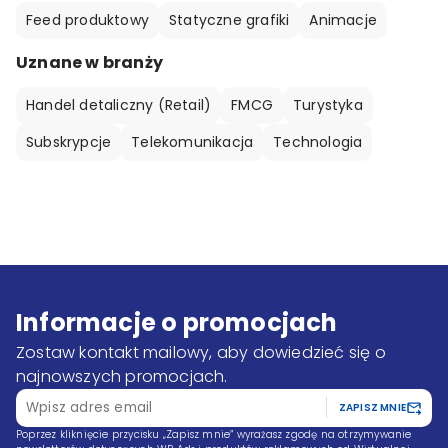
Feed produktowy
Statyczne grafiki
Animacje
Uznane w branży
Handel detaliczny (Retail)
FMCG
Turystyka
Subskrypcje
Telekomunikacja
Technologia
Informacje o promocjach
Zostaw kontakt mailowy, aby dowiedzieć się o
najnowszych promocjach.
ZAPISZ MNIE
Poprzez kliknięcie przycisku „Zapisz mnie” wyrażasz zgodę na otrzymywanie 