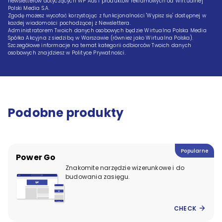
newsletterów dotyczących WP Ads i produktów reklamowych od Wirtualnej 
Polski Media S.A.

Zgodę możesz wycofać korzystając z funkcjonalności 'Wypisz się' dostępnej w 
każdej wiadomości pochodzącej z Newslettera.

Administratorem Twoich danych osobowych będzie Wirtualna Polska Media 
Spółka Akcyjna z siedzibą w Warszawie (również jako Wirtualna Polska). 
Szczegółowe informacje na temat kategorii odbiorców Twoich danych 
osobowych znajdziesz w Polityce Prywatności.
Podobne produkty
Popularne
Power Go
Znakomite narzędzie wizerunkowe i do
budowania zasięgu.
CHECK